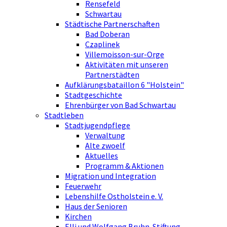
Rensefeld
Schwartau
Städtische Partnerschaften
Bad Doberan
Czaplinek
Villemoisson-sur-Orge
Aktivitäten mit unseren
Partnerstädten
Aufklärungsbataillon 6 "Holstein"
Stadtgeschichte
Ehrenbürger von Bad Schwartau
Stadtleben
Stadtjugendpflege
Verwaltung
Alte zwoelf
Aktuelles
Programm & Aktionen
Migration und Integration
Feuerwehr
Lebenshilfe Ostholstein e. V.
Haus der Senioren
Kirchen
Elli und Wolfgang Bruhn-Stiftung