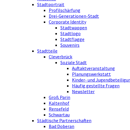
Stadtportrait
Profilschärfung
Drei-Generationen-Stadt
Corporate Identity
Stadtwappen
Stadtlogo
Stadtflagge
Souvenirs
Stadtteile
Cleverbrück
Soziale Stadt
Auftaktveranstaltung
Planungswerkstatt
Kinder- und Jugendbeteiligu
Häufig gestellte Fragen
Newsletter
Groß Parin
Kaltenhof
Rensefeld
Schwartau
Städtische Partnerschaften
Bad Doberan