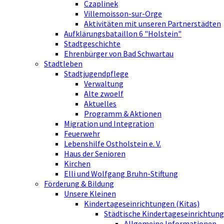
Czaplinek
Villemoisson-sur-Orge
Aktivitäten mit unseren Partnerstädten
Aufklärungsbataillon 6 "Holstein"
Stadtgeschichte
Ehrenbürger von Bad Schwartau
Stadtleben
Stadtjugendpflege
Verwaltung
Alte zwoelf
Aktuelles
Programm & Aktionen
Migration und Integration
Feuerwehr
Lebenshilfe Ostholstein e. V.
Haus der Senioren
Kirchen
Elli und Wolfgang Bruhn-Stiftung
Förderung & Bildung
Unsere Kleinen
Kindertageseinrichtungen (Kitas)
Städtische Kindertageseinrichtung
Allgemeine Informationen