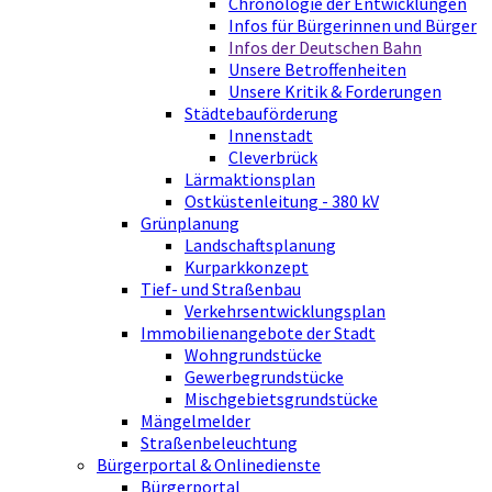
Chronologie der Entwicklungen
Infos für Bürgerinnen und Bürger
Infos der Deutschen Bahn
Unsere Betroffenheiten
Unsere Kritik & Forderungen
Städtebauförderung
Innenstadt
Cleverbrück
Lärmaktionsplan
Ostküstenleitung - 380 kV
Grünplanung
Landschaftsplanung
Kurparkkonzept
Tief- und Straßenbau
Verkehrsentwicklungsplan
Immobilienangebote der Stadt
Wohngrundstücke
Gewerbegrundstücke
Mischgebietsgrundstücke
Mängelmelder
Straßenbeleuchtung
Bürgerportal & Onlinedienste
Bürgerportal