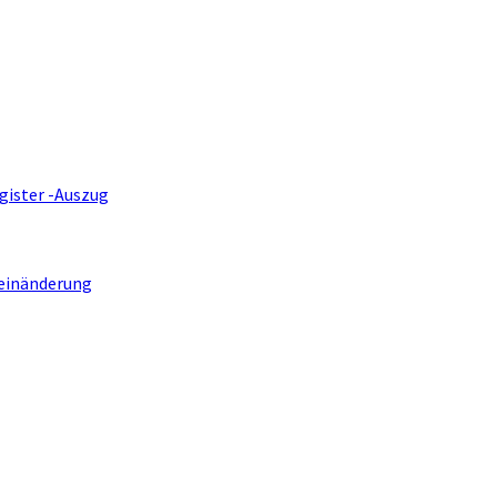
gister -Auszug
einänderung