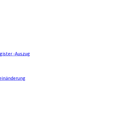
gister -Auszug
einänderung