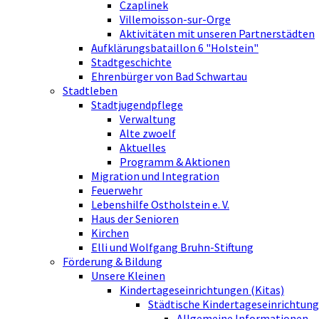
Czaplinek
Villemoisson-sur-Orge
Aktivitäten mit unseren Partnerstädten
Aufklärungsbataillon 6 "Holstein"
Stadtgeschichte
Ehrenbürger von Bad Schwartau
Stadtleben
Stadtjugendpflege
Verwaltung
Alte zwoelf
Aktuelles
Programm & Aktionen
Migration und Integration
Feuerwehr
Lebenshilfe Ostholstein e. V.
Haus der Senioren
Kirchen
Elli und Wolfgang Bruhn-Stiftung
Förderung & Bildung
Unsere Kleinen
Kindertageseinrichtungen (Kitas)
Städtische Kindertageseinrichtung
Allgemeine Informationen