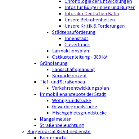
Chronologie der Entwicklungen
Infos für Bürgerinnen und Bürger
Infos der Deutschen Bahn
Unsere Betroffenheiten
Unsere Kritik & Forderungen
Städtebauförderung
Innenstadt
Cleverbrück
Lärmaktionsplan
Ostküstenleitung - 380 kV
Grünplanung
Landschaftsplanung
Kurparkkonzept
Tief- und Straßenbau
Verkehrsentwicklungsplan
Immobilienangebote der Stadt
Wohngrundstücke
Gewerbegrundstücke
Mischgebietsgrundstücke
Mängelmelder
Straßenbeleuchtung
Bürgerportal & Onlinedienste
Bürgerportal