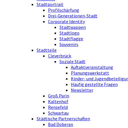
Stadtportrait
Profilschärfung
Drei-Generationen-Stadt
Corporate Identity
Stadtwappen
Stadtlogo
Stadtflagge
Souvenirs
Stadtteile
Cleverbrück
Soziale Stadt
Auftaktveranstaltung
Planungswerkstatt
Kinder- und Jugendbeteiligu
Häufig gestellte Fragen
Newsletter
Groß Parin
Kaltenhof
Rensefeld
Schwartau
Städtische Partnerschaften
Bad Doberan