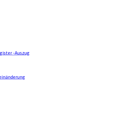
gister -Auszug
einänderung