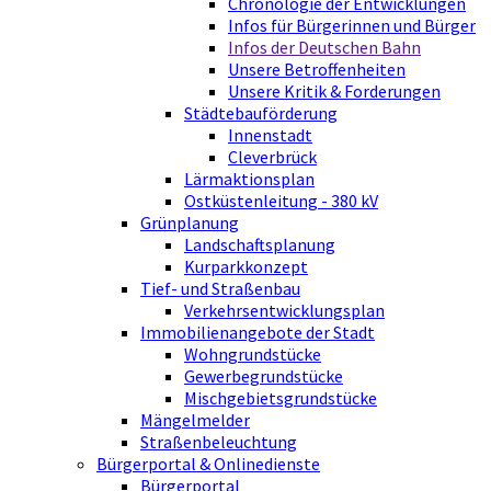
Chronologie der Entwicklungen
Infos für Bürgerinnen und Bürger
Infos der Deutschen Bahn
Unsere Betroffenheiten
Unsere Kritik & Forderungen
Städtebauförderung
Innenstadt
Cleverbrück
Lärmaktionsplan
Ostküstenleitung - 380 kV
Grünplanung
Landschaftsplanung
Kurparkkonzept
Tief- und Straßenbau
Verkehrsentwicklungsplan
Immobilienangebote der Stadt
Wohngrundstücke
Gewerbegrundstücke
Mischgebietsgrundstücke
Mängelmelder
Straßenbeleuchtung
Bürgerportal & Onlinedienste
Bürgerportal