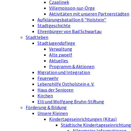
Czaplinek
Villemoisson-sur-Orge
Aktivitäten mit unseren Partnerstädten
Aufklärungsbataillon 6 "Holstein"
Stadtgeschichte
Ehrenbürger von Bad Schwartau
Stadtleben
Stadtjugendpflege
Verwaltung
Alte zwoelf
Aktuelles
Programm & Aktionen
Migration und Integration
Feuerwehr
Lebenshilfe Ostholstein e. V.
Haus der Senioren
Kirchen
Elli und Wolfgang Bruhn-Stiftung
Förderung & Bildung
Unsere Kleinen
Kindertageseinrichtungen (Kitas)
Städtische Kindertageseinrichtung
Allgemeine Informationen