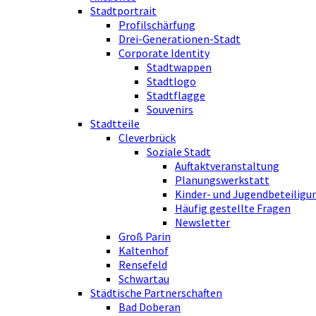
Stadtportrait
Profilschärfung
Drei-Generationen-Stadt
Corporate Identity
Stadtwappen
Stadtlogo
Stadtflagge
Souvenirs
Stadtteile
Cleverbrück
Soziale Stadt
Auftaktveranstaltung
Planungswerkstatt
Kinder- und Jugendbeteiligu
Häufig gestellte Fragen
Newsletter
Groß Parin
Kaltenhof
Rensefeld
Schwartau
Städtische Partnerschaften
Bad Doberan