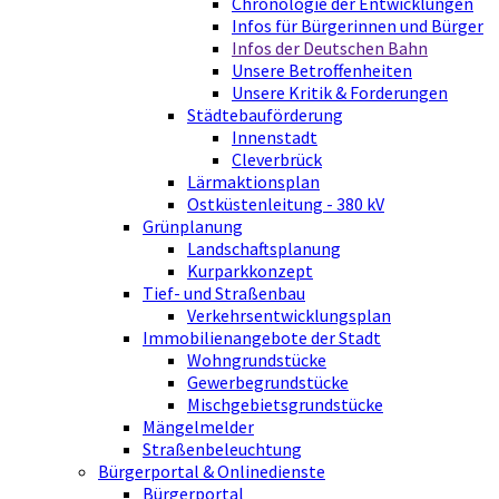
Chronologie der Entwicklungen
Infos für Bürgerinnen und Bürger
Infos der Deutschen Bahn
Unsere Betroffenheiten
Unsere Kritik & Forderungen
Städtebauförderung
Innenstadt
Cleverbrück
Lärmaktionsplan
Ostküstenleitung - 380 kV
Grünplanung
Landschaftsplanung
Kurparkkonzept
Tief- und Straßenbau
Verkehrsentwicklungsplan
Immobilienangebote der Stadt
Wohngrundstücke
Gewerbegrundstücke
Mischgebietsgrundstücke
Mängelmelder
Straßenbeleuchtung
Bürgerportal & Onlinedienste
Bürgerportal