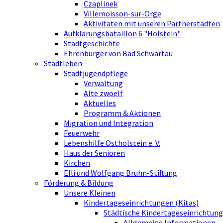
Czaplinek
Villemoisson-sur-Orge
Aktivitäten mit unseren Partnerstädten
Aufklärungsbataillon 6 "Holstein"
Stadtgeschichte
Ehrenbürger von Bad Schwartau
Stadtleben
Stadtjugendpflege
Verwaltung
Alte zwoelf
Aktuelles
Programm & Aktionen
Migration und Integration
Feuerwehr
Lebenshilfe Ostholstein e. V.
Haus der Senioren
Kirchen
Elli und Wolfgang Bruhn-Stiftung
Förderung & Bildung
Unsere Kleinen
Kindertageseinrichtungen (Kitas)
Städtische Kindertageseinrichtung
Allgemeine Informationen