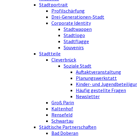
Stadtportrait
Profilschärfung
Drei-Generationen-Stadt
Corporate Identity
Stadtwappen
Stadtlogo
Stadtflagge
Souvenirs
Stadtteile
Cleverbrück
Soziale Stadt
Auftaktveranstaltung
Planungswerkstatt
Kinder- und Jugendbeteiligu
Häufig gestellte Fragen
Newsletter
Groß Parin
Kaltenhof
Rensefeld
Schwartau
Städtische Partnerschaften
Bad Doberan