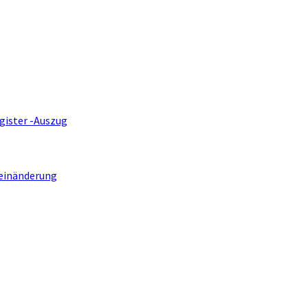
gister -Auszug
einänderung