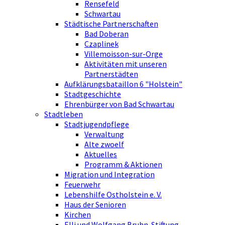
Rensefeld
Schwartau
Städtische Partnerschaften
Bad Doberan
Czaplinek
Villemoisson-sur-Orge
Aktivitäten mit unseren
Partnerstädten
Aufklärungsbataillon 6 "Holstein"
Stadtgeschichte
Ehrenbürger von Bad Schwartau
Stadtleben
Stadtjugendpflege
Verwaltung
Alte zwoelf
Aktuelles
Programm & Aktionen
Migration und Integration
Feuerwehr
Lebenshilfe Ostholstein e. V.
Haus der Senioren
Kirchen
Elli und Wolfgang Bruhn-Stiftung