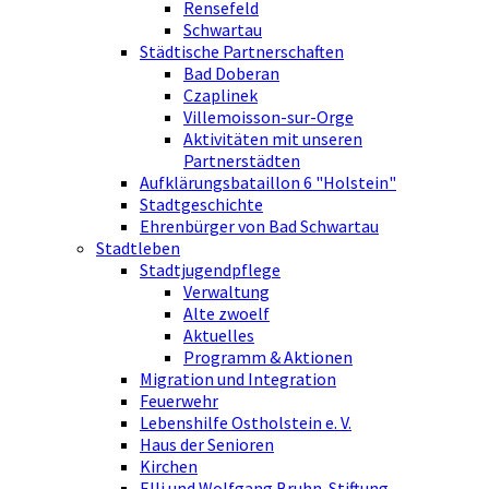
Rensefeld
Schwartau
Städtische Partnerschaften
Bad Doberan
Czaplinek
Villemoisson-sur-Orge
Aktivitäten mit unseren
Partnerstädten
Aufklärungsbataillon 6 "Holstein"
Stadtgeschichte
Ehrenbürger von Bad Schwartau
Stadtleben
Stadtjugendpflege
Verwaltung
Alte zwoelf
Aktuelles
Programm & Aktionen
Migration und Integration
Feuerwehr
Lebenshilfe Ostholstein e. V.
Haus der Senioren
Kirchen
Elli und Wolfgang Bruhn-Stiftung