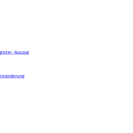
gister -Auszug
einänderung