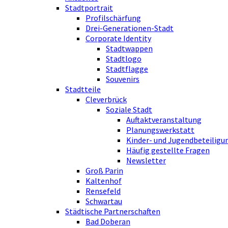
Stadtportrait
Profilschärfung
Drei-Generationen-Stadt
Corporate Identity
Stadtwappen
Stadtlogo
Stadtflagge
Souvenirs
Stadtteile
Cleverbrück
Soziale Stadt
Auftaktveranstaltung
Planungswerkstatt
Kinder- und Jugendbeteiligu
Häufig gestellte Fragen
Newsletter
Groß Parin
Kaltenhof
Rensefeld
Schwartau
Städtische Partnerschaften
Bad Doberan