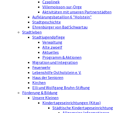
Czaplinek
Villemoisson-sur-Orge
Aktivitäten mit unseren Partnerstädten
Aufklärungsbataillon 6 "Holstein"
Stadtgeschichte
Ehrenbürger von Bad Schwartau
Stadtleben
Stadtjugendpflege
Verwaltung
Alte zwoelf
Aktuelles
Programm & Aktionen
Migration und Integration
Feuerwehr
Lebenshilfe Ostholstein e. V.
Haus der Senioren
Kirchen
Elli und Wolfgang Bruhn-Stiftung
Förderung & Bildung
Unsere Kleinen
Kindertageseinrichtungen (Kitas)
Städtische Kindertageseinrichtung
Allgemeine Informationen