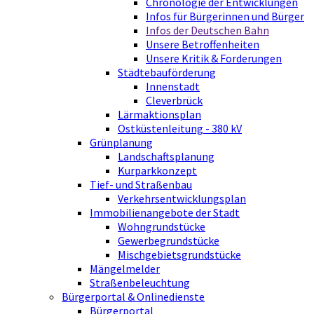
Chronologie der Entwicklungen
Infos für Bürgerinnen und Bürger
Infos der Deutschen Bahn
Unsere Betroffenheiten
Unsere Kritik & Forderungen
Städtebauförderung
Innenstadt
Cleverbrück
Lärmaktionsplan
Ostküstenleitung - 380 kV
Grünplanung
Landschaftsplanung
Kurparkkonzept
Tief- und Straßenbau
Verkehrsentwicklungsplan
Immobilienangebote der Stadt
Wohngrundstücke
Gewerbegrundstücke
Mischgebietsgrundstücke
Mängelmelder
Straßenbeleuchtung
Bürgerportal & Onlinedienste
Bürgerportal