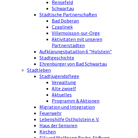
Rensefeld
Schwartau
Städtische Partnerschaften
Bad Doberan
Czaplinek
Villemoisson-sur-Orge
Aktivitäten mit unseren
Partnerstädten
Aufklärungsbataillon 6 "Holstein"
Stadtgeschichte
Ehrenbürger von Bad Schwartau
Stadtleben
Stadtjugendpflege
Verwaltung
Alte zwoelf
Aktuelles
Programm & Aktionen
Migration und Integration
Feuerwehr
Lebenshilfe Ostholstein e. V.
Haus der Senioren
Kirchen
Elli und Wolfgang Bruhn-Stiftung