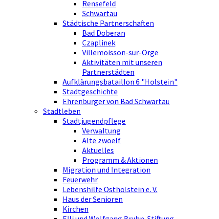
Rensefeld
Schwartau
Städtische Partnerschaften
Bad Doberan
Czaplinek
Villemoisson-sur-Orge
Aktivitäten mit unseren
Partnerstädten
Aufklärungsbataillon 6 "Holstein"
Stadtgeschichte
Ehrenbürger von Bad Schwartau
Stadtleben
Stadtjugendpflege
Verwaltung
Alte zwoelf
Aktuelles
Programm & Aktionen
Migration und Integration
Feuerwehr
Lebenshilfe Ostholstein e. V.
Haus der Senioren
Kirchen
Elli und Wolfgang Bruhn-Stiftung