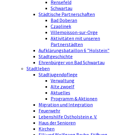
Rensefeld
Schwartau
Städtische Partnerschaften
Bad Doberan
Czaplinek
Villemoisson-sur-Orge
Aktivitäten mit unseren
Partnerstädten
Aufklärungsbataillon 6 "Holstein"
Stadtgeschichte
Ehrenbürger von Bad Schwartau
Stadtleben
Stadtjugendpflege
Verwaltung
Alte zwoelf
Aktuelles
Programm & Aktionen
Migration und Integration
Feuerwehr
Lebenshilfe Ostholstein e. V.
Haus der Senioren
Kirchen
Elli und Wolfgang Bruhn-Stiftung