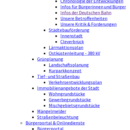
Chronologie der Entwicklungen
Infos für Bürgerinnen und Bürger
Infos der Deutschen Bahn
Unsere Betroffenheiten
Unsere Kritik & Forderungen
Städtebauförderung
Innenstadt
Cleverbrück
Lärmaktionsplan
Ostküstenleitung - 380 kV
Grünplanung
Landschaftsplanung
Kurparkkonzept
Tief- und Straßenbau
Verkehrsentwicklungsplan
Immobilienangebote der Stadt
Wohngrundstücke
Gewerbegrundstücke
Mischgebietsgrundstücke
Mängelmelder
Straßenbeleuchtung
Bürgerportal & Onlinedienste
Bürgerportal