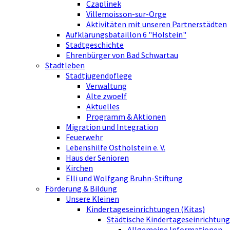
Czaplinek
Villemoisson-sur-Orge
Aktivitäten mit unseren Partnerstädten
Aufklärungsbataillon 6 "Holstein"
Stadtgeschichte
Ehrenbürger von Bad Schwartau
Stadtleben
Stadtjugendpflege
Verwaltung
Alte zwoelf
Aktuelles
Programm & Aktionen
Migration und Integration
Feuerwehr
Lebenshilfe Ostholstein e. V.
Haus der Senioren
Kirchen
Elli und Wolfgang Bruhn-Stiftung
Förderung & Bildung
Unsere Kleinen
Kindertageseinrichtungen (Kitas)
Städtische Kindertageseinrichtung
Allgemeine Informationen