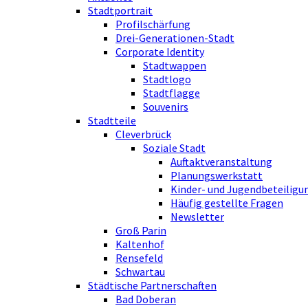
Stadtportrait
Profilschärfung
Drei-Generationen-Stadt
Corporate Identity
Stadtwappen
Stadtlogo
Stadtflagge
Souvenirs
Stadtteile
Cleverbrück
Soziale Stadt
Auftaktveranstaltung
Planungswerkstatt
Kinder- und Jugendbeteiligu
Häufig gestellte Fragen
Newsletter
Groß Parin
Kaltenhof
Rensefeld
Schwartau
Städtische Partnerschaften
Bad Doberan