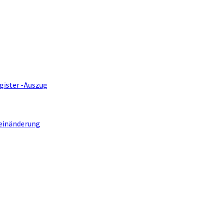
gister -Auszug
einänderung