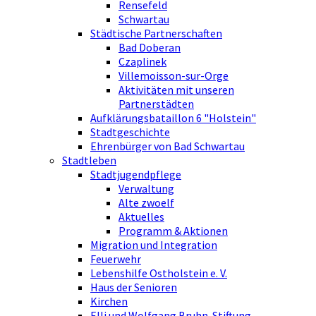
Rensefeld
Schwartau
Städtische Partnerschaften
Bad Doberan
Czaplinek
Villemoisson-sur-Orge
Aktivitäten mit unseren
Partnerstädten
Aufklärungsbataillon 6 "Holstein"
Stadtgeschichte
Ehrenbürger von Bad Schwartau
Stadtleben
Stadtjugendpflege
Verwaltung
Alte zwoelf
Aktuelles
Programm & Aktionen
Migration und Integration
Feuerwehr
Lebenshilfe Ostholstein e. V.
Haus der Senioren
Kirchen
Elli und Wolfgang Bruhn-Stiftung