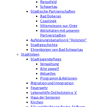
Rensefeld
Schwartau
Städtische Partnerschaften
Bad Doberan
Czaplinek
Villemoisson-sur-Orge
Aktivitäten mit unseren
Partnerstädten
Aufklärungsbataillon 6 "Holstein"
Stadtgeschichte
Ehrenbürger von Bad Schwartau
Stadtleben
Stadtjugendpflege
Verwaltung
Alte zwoelf
Aktuelles
Programm & Aktionen
Migration und Integration
Feuerwehr
Lebenshilfe Ostholstein e. V.
Haus der Senioren
Kirchen
Elli und Wolfgang Bruhn-Stiftung