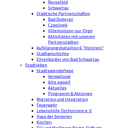
Rensefeld
Schwartau
Städtische Partnerschaften
Bad Doberan
Czaplinek
Villemoisson-sur-Orge
Aktivitäten mit unseren
Partnerstädten
Aufklärungsbataillon 6 "Holstein"
Stadtgeschichte
Ehrenbürger von Bad Schwartau
Stadtleben
Stadtjugendpflege
Verwaltung
Alte zwoelf
Aktuelles
Programm & Aktionen
Migration und Integration
Feuerwehr
Lebenshilfe Ostholstein e. V.
Haus der Senioren
Kirchen
Elli und Wolfgang Bruhn-Stiftung