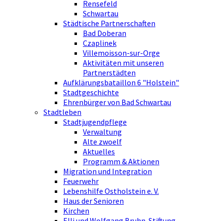
Rensefeld
Schwartau
Städtische Partnerschaften
Bad Doberan
Czaplinek
Villemoisson-sur-Orge
Aktivitäten mit unseren
Partnerstädten
Aufklärungsbataillon 6 "Holstein"
Stadtgeschichte
Ehrenbürger von Bad Schwartau
Stadtleben
Stadtjugendpflege
Verwaltung
Alte zwoelf
Aktuelles
Programm & Aktionen
Migration und Integration
Feuerwehr
Lebenshilfe Ostholstein e. V.
Haus der Senioren
Kirchen
Elli und Wolfgang Bruhn-Stiftung