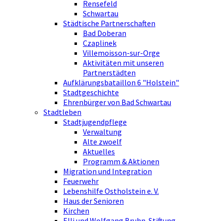
Rensefeld
Schwartau
Städtische Partnerschaften
Bad Doberan
Czaplinek
Villemoisson-sur-Orge
Aktivitäten mit unseren
Partnerstädten
Aufklärungsbataillon 6 "Holstein"
Stadtgeschichte
Ehrenbürger von Bad Schwartau
Stadtleben
Stadtjugendpflege
Verwaltung
Alte zwoelf
Aktuelles
Programm & Aktionen
Migration und Integration
Feuerwehr
Lebenshilfe Ostholstein e. V.
Haus der Senioren
Kirchen
Elli und Wolfgang Bruhn-Stiftung