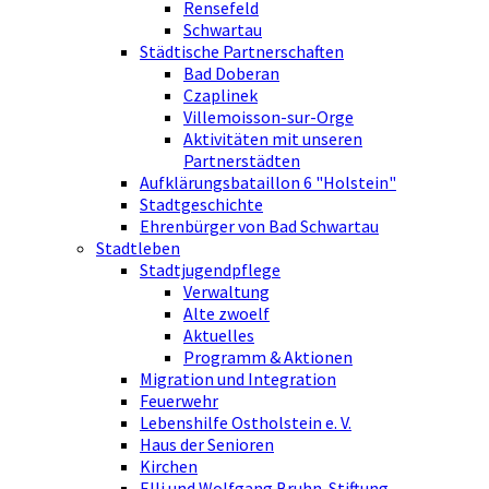
Rensefeld
Schwartau
Städtische Partnerschaften
Bad Doberan
Czaplinek
Villemoisson-sur-Orge
Aktivitäten mit unseren
Partnerstädten
Aufklärungsbataillon 6 "Holstein"
Stadtgeschichte
Ehrenbürger von Bad Schwartau
Stadtleben
Stadtjugendpflege
Verwaltung
Alte zwoelf
Aktuelles
Programm & Aktionen
Migration und Integration
Feuerwehr
Lebenshilfe Ostholstein e. V.
Haus der Senioren
Kirchen
Elli und Wolfgang Bruhn-Stiftung