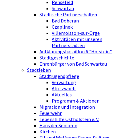
Rensefeld
Schwartau
Städtische Partnerschaften
Bad Doberan
Czaplinek
Villemoisson-sur-Orge
Aktivitäten mit unseren
Partnerstädten
Aufklärungsbataillon 6 "Holstein"
Stadtgeschichte
Ehrenbürger von Bad Schwartau
Stadtleben
Stadtjugendpflege
Verwaltung
Alte zwoelf
Aktuelles
Programm & Aktionen
Migration und Integration
Feuerwehr
Lebenshilfe Ostholstein e. V.
Haus der Senioren
Kirchen
Elli und Wolfgang Bruhn-Stiftung