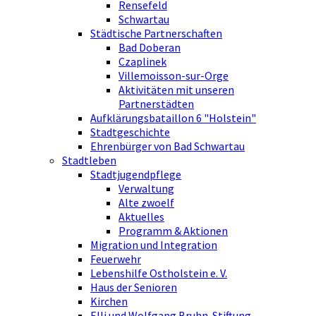
Rensefeld
Schwartau
Städtische Partnerschaften
Bad Doberan
Czaplinek
Villemoisson-sur-Orge
Aktivitäten mit unseren
Partnerstädten
Aufklärungsbataillon 6 "Holstein"
Stadtgeschichte
Ehrenbürger von Bad Schwartau
Stadtleben
Stadtjugendpflege
Verwaltung
Alte zwoelf
Aktuelles
Programm & Aktionen
Migration und Integration
Feuerwehr
Lebenshilfe Ostholstein e. V.
Haus der Senioren
Kirchen
Elli und Wolfgang Bruhn-Stiftung