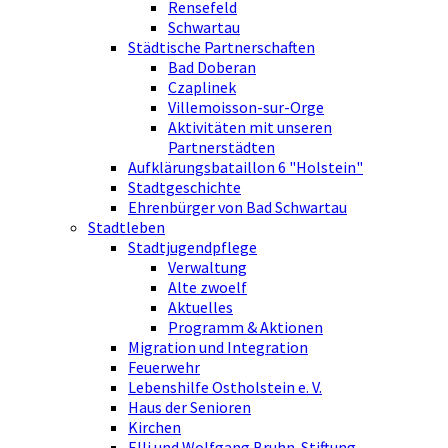
Rensefeld
Schwartau
Städtische Partnerschaften
Bad Doberan
Czaplinek
Villemoisson-sur-Orge
Aktivitäten mit unseren
Partnerstädten
Aufklärungsbataillon 6 "Holstein"
Stadtgeschichte
Ehrenbürger von Bad Schwartau
Stadtleben
Stadtjugendpflege
Verwaltung
Alte zwoelf
Aktuelles
Programm & Aktionen
Migration und Integration
Feuerwehr
Lebenshilfe Ostholstein e. V.
Haus der Senioren
Kirchen
Elli und Wolfgang Bruhn-Stiftung