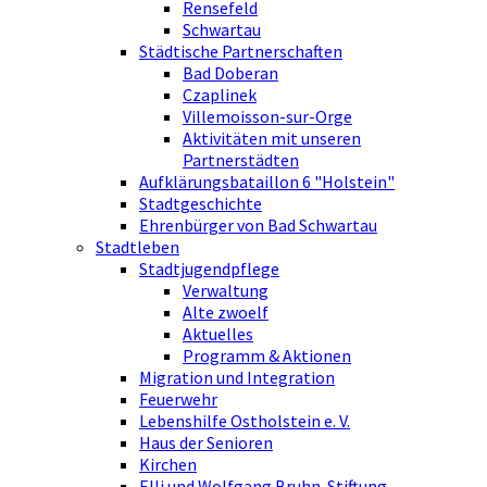
Rensefeld
Schwartau
Städtische Partnerschaften
Bad Doberan
Czaplinek
Villemoisson-sur-Orge
Aktivitäten mit unseren
Partnerstädten
Aufklärungsbataillon 6 "Holstein"
Stadtgeschichte
Ehrenbürger von Bad Schwartau
Stadtleben
Stadtjugendpflege
Verwaltung
Alte zwoelf
Aktuelles
Programm & Aktionen
Migration und Integration
Feuerwehr
Lebenshilfe Ostholstein e. V.
Haus der Senioren
Kirchen
Elli und Wolfgang Bruhn-Stiftung