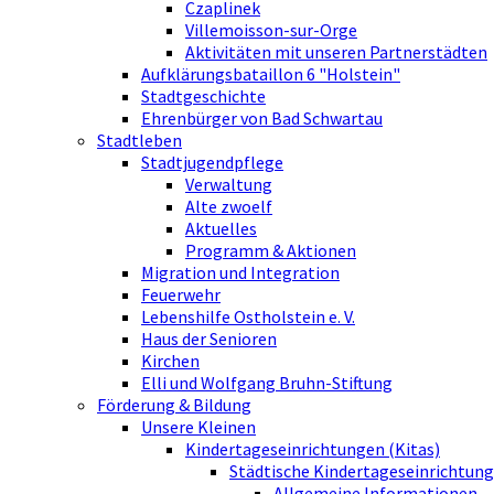
Czaplinek
Villemoisson-sur-Orge
Aktivitäten mit unseren Partnerstädten
Aufklärungsbataillon 6 "Holstein"
Stadtgeschichte
Ehrenbürger von Bad Schwartau
Stadtleben
Stadtjugendpflege
Verwaltung
Alte zwoelf
Aktuelles
Programm & Aktionen
Migration und Integration
Feuerwehr
Lebenshilfe Ostholstein e. V.
Haus der Senioren
Kirchen
Elli und Wolfgang Bruhn-Stiftung
Förderung & Bildung
Unsere Kleinen
Kindertageseinrichtungen (Kitas)
Städtische Kindertageseinrichtung
Allgemeine Informationen