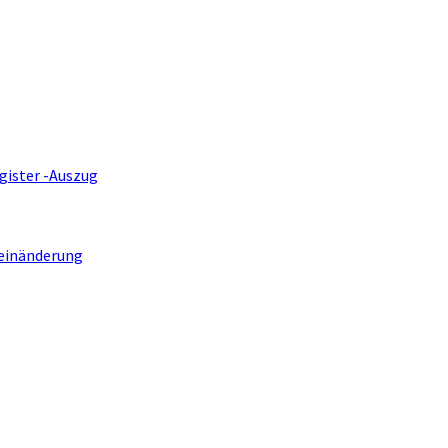
gister -Auszug
einänderung