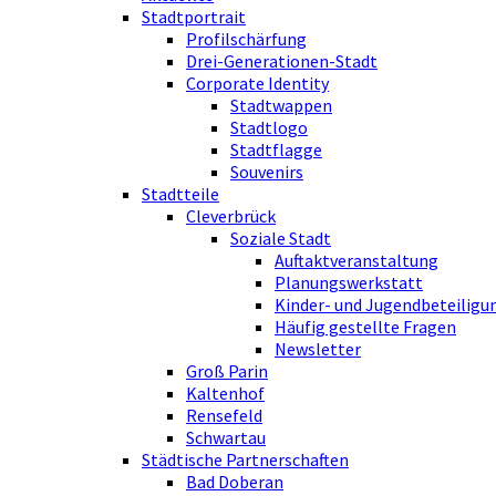
Stadtportrait
Profilschärfung
Drei-Generationen-Stadt
Corporate Identity
Stadtwappen
Stadtlogo
Stadtflagge
Souvenirs
Stadtteile
Cleverbrück
Soziale Stadt
Auftaktveranstaltung
Planungswerkstatt
Kinder- und Jugendbeteiligu
Häufig gestellte Fragen
Newsletter
Groß Parin
Kaltenhof
Rensefeld
Schwartau
Städtische Partnerschaften
Bad Doberan