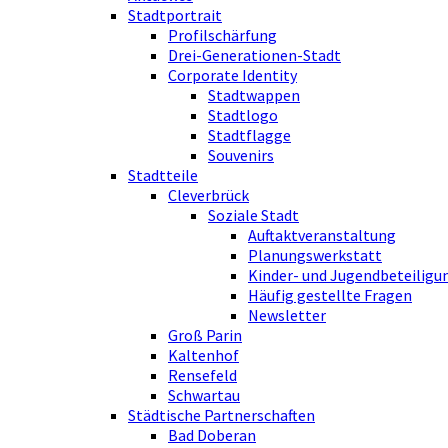
Stadtportrait
Profilschärfung
Drei-Generationen-Stadt
Corporate Identity
Stadtwappen
Stadtlogo
Stadtflagge
Souvenirs
Stadtteile
Cleverbrück
Soziale Stadt
Auftaktveranstaltung
Planungswerkstatt
Kinder- und Jugendbeteiligu
Häufig gestellte Fragen
Newsletter
Groß Parin
Kaltenhof
Rensefeld
Schwartau
Städtische Partnerschaften
Bad Doberan