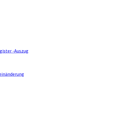
gister -Auszug
einänderung