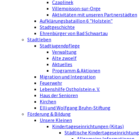
Czaplinek
Villemoisson-sur-Orge
Aktivitäten mit unseren Partnerstädten
Aufklärungsbataillon 6 "Holstein"
Stadtgeschichte
Ehrenbürger von Bad Schwartau
Stadtleben
Stadtjugendpflege
Verwaltung
Alte zwoelf
Aktuelles
Programm & Aktionen
Migration und Integration
Feuerwehr
Lebenshilfe Ostholstein e. V.
Haus der Senioren
Kirchen
Elli und Wolfgang Bruhn-Stiftung
Förderung & Bildung
Unsere Kleinen
Kindertageseinrichtungen (Kitas)
Städtische Kindertageseinrichtung
Allgemeine Informationen