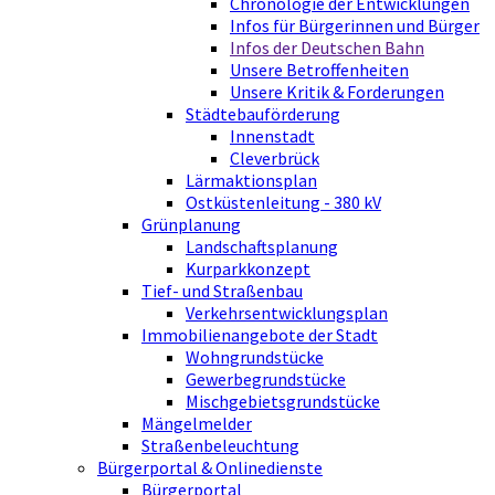
Chronologie der Entwicklungen
Infos für Bürgerinnen und Bürger
Infos der Deutschen Bahn
Unsere Betroffenheiten
Unsere Kritik & Forderungen
Städtebauförderung
Innenstadt
Cleverbrück
Lärmaktionsplan
Ostküstenleitung - 380 kV
Grünplanung
Landschaftsplanung
Kurparkkonzept
Tief- und Straßenbau
Verkehrsentwicklungsplan
Immobilienangebote der Stadt
Wohngrundstücke
Gewerbegrundstücke
Mischgebietsgrundstücke
Mängelmelder
Straßenbeleuchtung
Bürgerportal & Onlinedienste
Bürgerportal