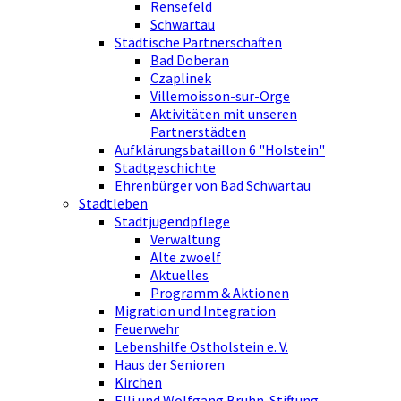
Rensefeld
Schwartau
Städtische Partnerschaften
Bad Doberan
Czaplinek
Villemoisson-sur-Orge
Aktivitäten mit unseren
Partnerstädten
Aufklärungsbataillon 6 "Holstein"
Stadtgeschichte
Ehrenbürger von Bad Schwartau
Stadtleben
Stadtjugendpflege
Verwaltung
Alte zwoelf
Aktuelles
Programm & Aktionen
Migration und Integration
Feuerwehr
Lebenshilfe Ostholstein e. V.
Haus der Senioren
Kirchen
Elli und Wolfgang Bruhn-Stiftung