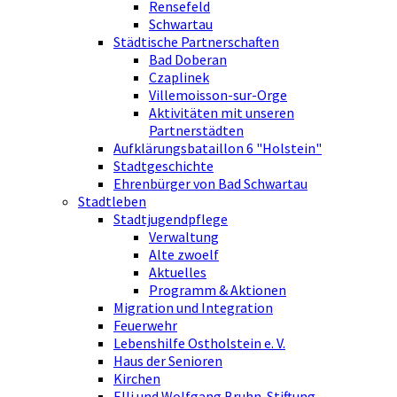
Rensefeld
Schwartau
Städtische Partnerschaften
Bad Doberan
Czaplinek
Villemoisson-sur-Orge
Aktivitäten mit unseren
Partnerstädten
Aufklärungsbataillon 6 "Holstein"
Stadtgeschichte
Ehrenbürger von Bad Schwartau
Stadtleben
Stadtjugendpflege
Verwaltung
Alte zwoelf
Aktuelles
Programm & Aktionen
Migration und Integration
Feuerwehr
Lebenshilfe Ostholstein e. V.
Haus der Senioren
Kirchen
Elli und Wolfgang Bruhn-Stiftung