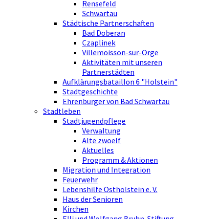
Rensefeld
Schwartau
Städtische Partnerschaften
Bad Doberan
Czaplinek
Villemoisson-sur-Orge
Aktivitäten mit unseren
Partnerstädten
Aufklärungsbataillon 6 "Holstein"
Stadtgeschichte
Ehrenbürger von Bad Schwartau
Stadtleben
Stadtjugendpflege
Verwaltung
Alte zwoelf
Aktuelles
Programm & Aktionen
Migration und Integration
Feuerwehr
Lebenshilfe Ostholstein e. V.
Haus der Senioren
Kirchen
Elli und Wolfgang Bruhn-Stiftung