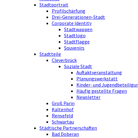
Stadtportrait
Profilschärfung
Drei-Generationen-Stadt
Corporate Identity
Stadtwappen
Stadtlogo
Stadtflagge
Souvenirs
Stadtteile
Cleverbrück
Soziale Stadt
Auftaktveranstaltung
Planungswerkstatt
Kinder- und Jugendbeteiligu
Häufig gestellte Fragen
Newsletter
Groß Parin
Kaltenhof
Rensefeld
Schwartau
Städtische Partnerschaften
Bad Doberan