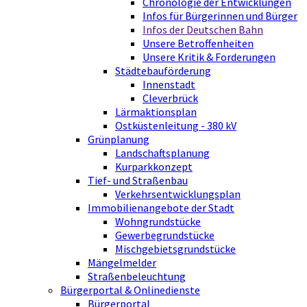
Chronologie der Entwicklungen
Infos für Bürgerinnen und Bürger
Infos der Deutschen Bahn
Unsere Betroffenheiten
Unsere Kritik & Forderungen
Städtebauförderung
Innenstadt
Cleverbrück
Lärmaktionsplan
Ostküstenleitung - 380 kV
Grünplanung
Landschaftsplanung
Kurparkkonzept
Tief- und Straßenbau
Verkehrsentwicklungsplan
Immobilienangebote der Stadt
Wohngrundstücke
Gewerbegrundstücke
Mischgebietsgrundstücke
Mängelmelder
Straßenbeleuchtung
Bürgerportal & Onlinedienste
Bürgerportal