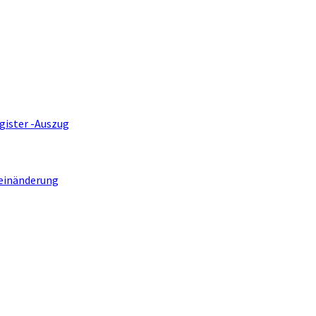
gister -Auszug
einänderung