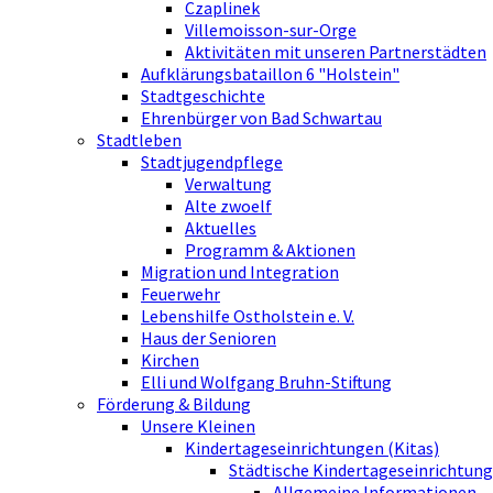
Czaplinek
Villemoisson-sur-Orge
Aktivitäten mit unseren Partnerstädten
Aufklärungsbataillon 6 "Holstein"
Stadtgeschichte
Ehrenbürger von Bad Schwartau
Stadtleben
Stadtjugendpflege
Verwaltung
Alte zwoelf
Aktuelles
Programm & Aktionen
Migration und Integration
Feuerwehr
Lebenshilfe Ostholstein e. V.
Haus der Senioren
Kirchen
Elli und Wolfgang Bruhn-Stiftung
Förderung & Bildung
Unsere Kleinen
Kindertageseinrichtungen (Kitas)
Städtische Kindertageseinrichtung
Allgemeine Informationen