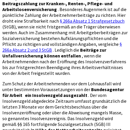
Beitragszahlung zur Kranken-, Renten-, Pflege- und
Arbeitslosenversicherung
. Besonderes Augenmerk ist auf die
pünktliche Zahlung der Arbeitnehmerbeiträge zu richten. Hier
droht eine Strafbarkeit nach
§ 266a Absatz 1 Strafgesetzbuch
(StGB), wenn sie nicht fristgemäß an die Träger überwiesen
werden. Auch im Zusammenhang mit Arbeitgeberbeiträgen zur
Sozialversicherung bestehen Aufklärungspflichten und die
Pflicht zu richtigen und vollständigen Angaben, vergleiche
§
266a Absatz 2 und 3 StGB
. Lediglich die
Beiträge zur
Unfallversicherung können entfallen
, wenn die
Arbeitnehmenden nach der Eröffnung des Insolvenzverfahrens
bis zur fristgerechten Beendigung ihres Arbeitsverhältnisses
von der Arbeit freigestellt wurden.
Zum Schutz der Arbeitnehmenden vor dem Lohnausfall wird
unter bestimmten Voraussetzungen von der
Bundesagentur
für Arbeit
ein Insolvenzgeld ausgezahlt
. Der vom
Insolvenzgeld abgedeckte Zeitraum umfasst grundsätzlich die
letzten 3 Monate vor dem Gerichtsbeschluss über die
Insolvenzeröffnung oder über die Abweisung mangels Masse,
so genanntes Insolvenzereignis. Das Insolvenzgeld wird
gemäß §§ 165 fortfolgende Sozialgesetzbuch (SGB) III