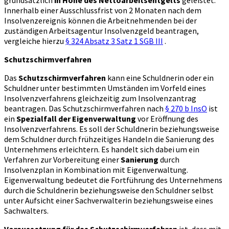
grundsätzlich
in Höhe des Nettoarbeitsentgelts
geleistet.
Innerhalb einer Ausschlussfrist von 2 Monaten nach dem
Insolvenzereignis können die Arbeitnehmenden bei der
zuständigen Arbeitsagentur Insolvenzgeld beantragen,
vergleiche hierzu
§ 324 Absatz 3 Satz 1 SGB III
.
Schutzschirmverfahren
Das
Schutzschirmverfahren
kann eine Schuldnerin oder ein
Schuldner unter bestimmten Umständen im Vorfeld eines
Insolvenzverfahrens gleichzeitig zum Insolvenzantrag
beantragen. Das Schutzschirmverfahren nach
§ 270 b InsO
ist
ein
Spezialfall der Eigenverwaltung
vor Eröffnung des
Insolvenzverfahrens. Es soll der Schuldnerin beziehungsweise
dem Schuldner durch frühzeitiges Handeln die Sanierung des
Unternehmens erleichtern. Es handelt sich dabei um ein
Verfahren zur Vorbereitung einer
Sanierung
durch
Insolvenzplan in Kombination mit Eigenverwaltung.
Eigenverwaltung bedeutet die Fortführung des Unternehmens
durch die Schuldnerin beziehungsweise den Schuldner selbst
unter Aufsicht einer Sachverwalterin beziehungsweise eines
Sachwalters.