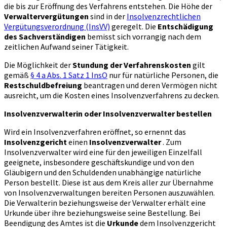
die bis zur Eröffnung des Verfahrens entstehen. Die Höhe der
Verwaltervergütungen
sind in der
Insolvenzrechtlichen
Vergütungsverordnung (InsVV)
geregelt. Die
Entschädigung
des Sachverständigen
bemisst sich vorrangig nach dem
zeitlichen Aufwand seiner Tätigkeit.
Die Möglichkeit der
Stundung der Verfahrenskosten
gilt
gemäß
§ 4 a Abs. 1 Satz 1 InsO
nur für natürliche Personen, die
Restschuldbefreiung
beantragen und deren Vermögen nicht
ausreicht, um die Kosten eines Insolvenzverfahrens zu decken.
Insolvenzverwalterin oder Insolvenzverwalter bestellen
Wird ein Insolvenzverfahren eröffnet, so ernennt das
Insolvenzgericht
einen
Insolvenzverwalter
. Zum
Insolvenzverwalter wird eine für den jeweiligen Einzelfall
geeignete, insbesondere geschäftskundige und von den
Gläubigern und den Schuldenden unabhängige natürliche
Person bestellt. Diese ist aus dem Kreis aller zur Übernahme
von Insolvenzverwaltungen bereiten Personen auszuwählen.
Die Verwalterin beziehungsweise der Verwalter erhält eine
Urkunde über ihre beziehungsweise seine Bestellung. Bei
Beendigung des Amtes ist die
Urkunde
dem Insolvenzgericht