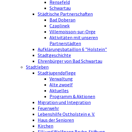
Rensefeld
Schwartau
Städtische Partnerschaften
Bad Doberan
Czaplinek
Villemoisson-sur-Orge
Aktivitäten mit unseren
Partnerstädten
Aufklärungsbataillon 6 "Holstein"
Stadtgeschichte
Ehrenbürger von Bad Schwartau
Stadtleben
Stadtjugendpflege
Verwaltung
Alte zwoelf
Aktuelles
Programm & Aktionen
Migration und Integration
Feuerwehr
Lebenshilfe Ostholstein e. V.
Haus der Senioren
Kirchen
Elli und Wolfgang Bruhn-Stiftung