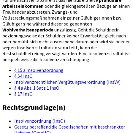
Für die nächsten 3 Jahre ist das hieraus erzielte
pfändbare
Arbeitseinkommen
oder die gleichgestellten Bezüge an einen
Treuhänder abzutreten. Zwangs- und
Vollstreckungsmaßnahmen einzelner Gläubigerinnen bzw.
Gläubiger sind während dieser so genannten
Wohlverhaltensperiode
unzulässig. Geht die Schuldnerin
beziehungsweise der Schuldner keiner Erwerbstätigkeit nach
oder bemüht sich nicht ausreichend darum oder wird sie oder er
wegen Insolvenzstraftaten verurteilt, kann die
Restschuldbefreiung versagt werden. Eine Insolvenzstraftat ist
beispielsweise die Insolvenzverschleppung.
§ 15 a Insolvenzordnung
§ 54 InsO
Insolvenzrechtlichen Vergütungsverordnung (InsVV)
§ 4 a Abs. 1 Satz 1 InsO
§ 17 InsO
Rechtsgrundlage(n)
Insolvenzordnung (InsO)
Gesetz betreffend die Gesellschaften mit beschränkter
Haftung (GmbHG)