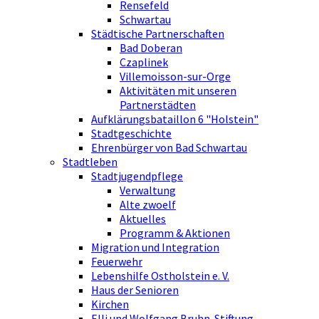
Rensefeld
Schwartau
Städtische Partnerschaften
Bad Doberan
Czaplinek
Villemoisson-sur-Orge
Aktivitäten mit unseren
Partnerstädten
Aufklärungsbataillon 6 "Holstein"
Stadtgeschichte
Ehrenbürger von Bad Schwartau
Stadtleben
Stadtjugendpflege
Verwaltung
Alte zwoelf
Aktuelles
Programm & Aktionen
Migration und Integration
Feuerwehr
Lebenshilfe Ostholstein e. V.
Haus der Senioren
Kirchen
Elli und Wolfgang Bruhn-Stiftung