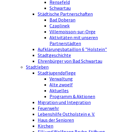
Rensefeld
Schwartau
Städtische Partnerschaften
Bad Doberan
Czaplinek
Villemoisson-sur-Orge
Aktivitäten mit unseren
Partnerstädten
Aufklärungsbataillon 6 "Holstein"
Stadtgeschichte
Ehrenbürger von Bad Schwartau
Stadtleben
Stadtjugendpflege
Verwaltung
Alte zwoelf
Aktuelles
Programm & Aktionen
Migration und Integration
Feuerwehr
Lebenshilfe Ostholstein e. V.
Haus der Senioren
Kirchen
Elli und Wolfgang Bruhn-Stiftung