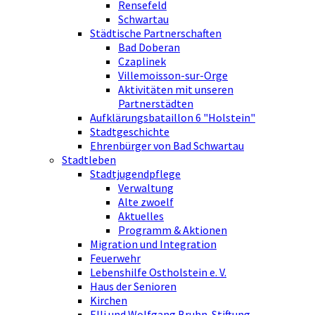
Rensefeld
Schwartau
Städtische Partnerschaften
Bad Doberan
Czaplinek
Villemoisson-sur-Orge
Aktivitäten mit unseren
Partnerstädten
Aufklärungsbataillon 6 "Holstein"
Stadtgeschichte
Ehrenbürger von Bad Schwartau
Stadtleben
Stadtjugendpflege
Verwaltung
Alte zwoelf
Aktuelles
Programm & Aktionen
Migration und Integration
Feuerwehr
Lebenshilfe Ostholstein e. V.
Haus der Senioren
Kirchen
Elli und Wolfgang Bruhn-Stiftung