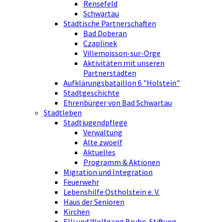
Rensefeld
Schwartau
Städtische Partnerschaften
Bad Doberan
Czaplinek
Villemoisson-sur-Orge
Aktivitäten mit unseren
Partnerstädten
Aufklärungsbataillon 6 "Holstein"
Stadtgeschichte
Ehrenbürger von Bad Schwartau
Stadtleben
Stadtjugendpflege
Verwaltung
Alte zwoelf
Aktuelles
Programm & Aktionen
Migration und Integration
Feuerwehr
Lebenshilfe Ostholstein e. V.
Haus der Senioren
Kirchen
Elli und Wolfgang Bruhn-Stiftung