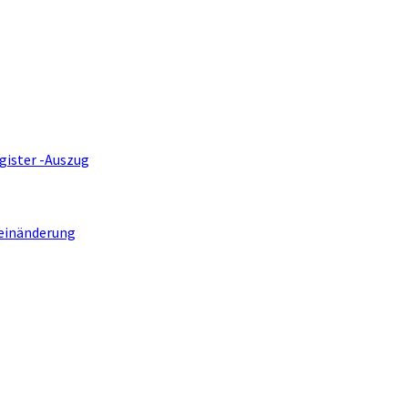
gister -Auszug
einänderung