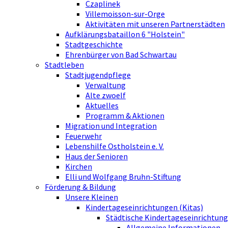
Czaplinek
Villemoisson-sur-Orge
Aktivitäten mit unseren Partnerstädten
Aufklärungsbataillon 6 "Holstein"
Stadtgeschichte
Ehrenbürger von Bad Schwartau
Stadtleben
Stadtjugendpflege
Verwaltung
Alte zwoelf
Aktuelles
Programm & Aktionen
Migration und Integration
Feuerwehr
Lebenshilfe Ostholstein e. V.
Haus der Senioren
Kirchen
Elli und Wolfgang Bruhn-Stiftung
Förderung & Bildung
Unsere Kleinen
Kindertageseinrichtungen (Kitas)
Städtische Kindertageseinrichtung
Allgemeine Informationen