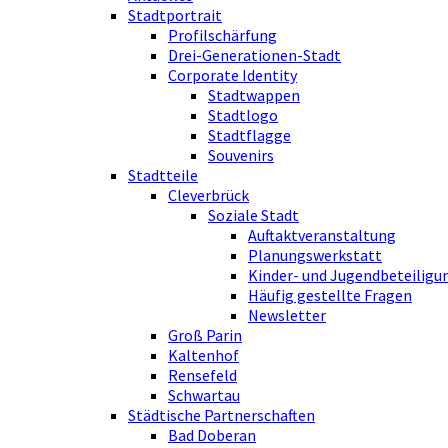
Stadtportrait
Profilschärfung
Drei-Generationen-Stadt
Corporate Identity
Stadtwappen
Stadtlogo
Stadtflagge
Souvenirs
Stadtteile
Cleverbrück
Soziale Stadt
Auftaktveranstaltung
Planungswerkstatt
Kinder- und Jugendbeteiligu
Häufig gestellte Fragen
Newsletter
Groß Parin
Kaltenhof
Rensefeld
Schwartau
Städtische Partnerschaften
Bad Doberan