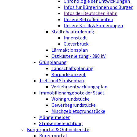
Chronologie der Entwicklungen
Infos für Bürgerinnen und Bürger
Infos der Deutschen Bahn
Unsere Betroffenheiten
Unsere Kritik & Forderungen
Städtebauförderung
Innenstadt
Cleverbrück
Lärmaktionsplan
Ostküstenleitung - 380 kV
Grünplanung
Landschaftsplanung
Kurparkkonzept
Tief- und Straßenbau
Verkehrsentwicklungsplan
Immobilienangebote der Stadt
Wohngrundstücke
Gewerbegrundstücke
Mischgebietsgrundstücke
Mängelmelder
Straßenbeleuchtung
Bürgerportal & Onlinedienste
Bürgerportal