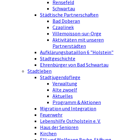
Rensefeld
Schwartau
Städtische Partnerschaften
Bad Doberan
Czaplinek
Villemoisson-sur-Orge
Aktivitäten mit unseren
Partnerstädten
Aufklärungsbataillon 6 "Holstein"
Stadtgeschichte
Ehrenbürger von Bad Schwartau
Stadtleben
Stadtjugendpflege
Verwaltung
Alte zwoelf
Aktuelles
Programm & Aktionen
Migration und Integration
Feuerwehr
Lebenshilfe Ostholstein e. V.
Haus der Senioren
Kirchen
Elli und Wolfgang Bruhn-Stiftung