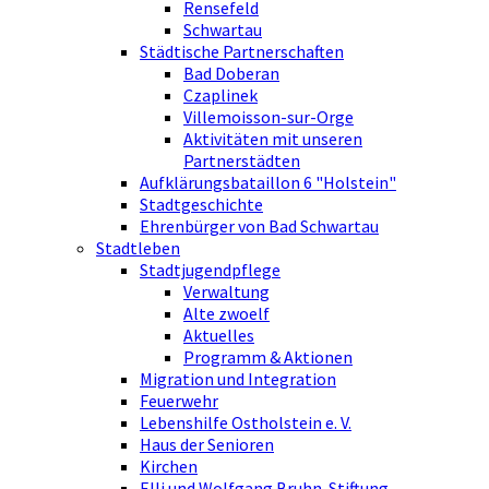
Rensefeld
Schwartau
Städtische Partnerschaften
Bad Doberan
Czaplinek
Villemoisson-sur-Orge
Aktivitäten mit unseren
Partnerstädten
Aufklärungsbataillon 6 "Holstein"
Stadtgeschichte
Ehrenbürger von Bad Schwartau
Stadtleben
Stadtjugendpflege
Verwaltung
Alte zwoelf
Aktuelles
Programm & Aktionen
Migration und Integration
Feuerwehr
Lebenshilfe Ostholstein e. V.
Haus der Senioren
Kirchen
Elli und Wolfgang Bruhn-Stiftung