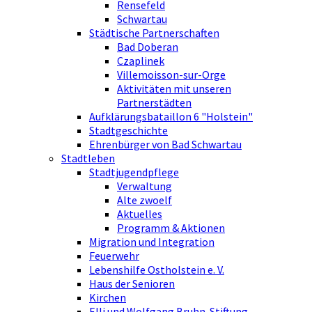
Rensefeld
Schwartau
Städtische Partnerschaften
Bad Doberan
Czaplinek
Villemoisson-sur-Orge
Aktivitäten mit unseren
Partnerstädten
Aufklärungsbataillon 6 "Holstein"
Stadtgeschichte
Ehrenbürger von Bad Schwartau
Stadtleben
Stadtjugendpflege
Verwaltung
Alte zwoelf
Aktuelles
Programm & Aktionen
Migration und Integration
Feuerwehr
Lebenshilfe Ostholstein e. V.
Haus der Senioren
Kirchen
Elli und Wolfgang Bruhn-Stiftung