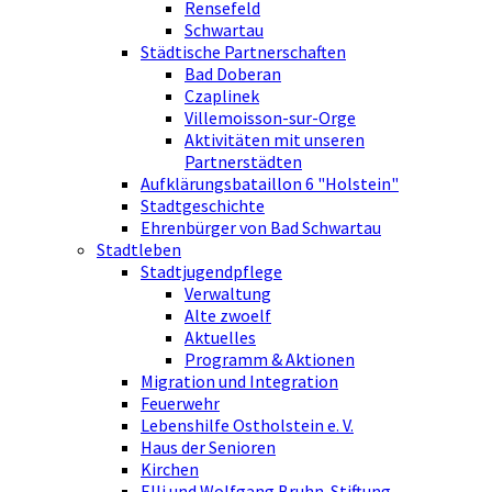
Rensefeld
Schwartau
Städtische Partnerschaften
Bad Doberan
Czaplinek
Villemoisson-sur-Orge
Aktivitäten mit unseren
Partnerstädten
Aufklärungsbataillon 6 "Holstein"
Stadtgeschichte
Ehrenbürger von Bad Schwartau
Stadtleben
Stadtjugendpflege
Verwaltung
Alte zwoelf
Aktuelles
Programm & Aktionen
Migration und Integration
Feuerwehr
Lebenshilfe Ostholstein e. V.
Haus der Senioren
Kirchen
Elli und Wolfgang Bruhn-Stiftung