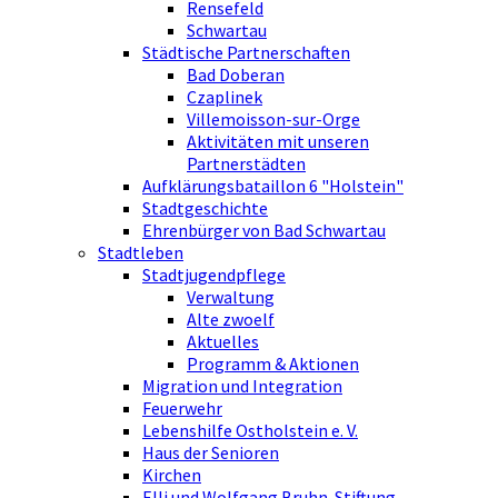
Rensefeld
Schwartau
Städtische Partnerschaften
Bad Doberan
Czaplinek
Villemoisson-sur-Orge
Aktivitäten mit unseren
Partnerstädten
Aufklärungsbataillon 6 "Holstein"
Stadtgeschichte
Ehrenbürger von Bad Schwartau
Stadtleben
Stadtjugendpflege
Verwaltung
Alte zwoelf
Aktuelles
Programm & Aktionen
Migration und Integration
Feuerwehr
Lebenshilfe Ostholstein e. V.
Haus der Senioren
Kirchen
Elli und Wolfgang Bruhn-Stiftung