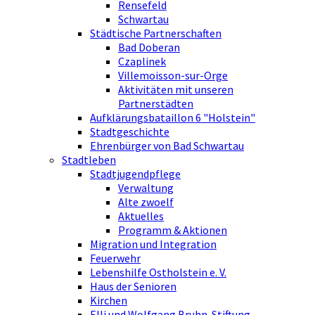
Rensefeld
Schwartau
Städtische Partnerschaften
Bad Doberan
Czaplinek
Villemoisson-sur-Orge
Aktivitäten mit unseren
Partnerstädten
Aufklärungsbataillon 6 "Holstein"
Stadtgeschichte
Ehrenbürger von Bad Schwartau
Stadtleben
Stadtjugendpflege
Verwaltung
Alte zwoelf
Aktuelles
Programm & Aktionen
Migration und Integration
Feuerwehr
Lebenshilfe Ostholstein e. V.
Haus der Senioren
Kirchen
Elli und Wolfgang Bruhn-Stiftung