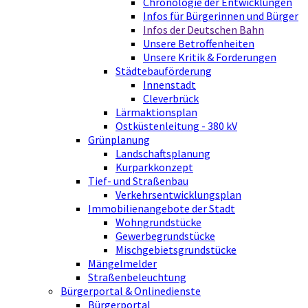
Chronologie der Entwicklungen
Infos für Bürgerinnen und Bürger
Infos der Deutschen Bahn
Unsere Betroffenheiten
Unsere Kritik & Forderungen
Städtebauförderung
Innenstadt
Cleverbrück
Lärmaktionsplan
Ostküstenleitung - 380 kV
Grünplanung
Landschaftsplanung
Kurparkkonzept
Tief- und Straßenbau
Verkehrsentwicklungsplan
Immobilienangebote der Stadt
Wohngrundstücke
Gewerbegrundstücke
Mischgebietsgrundstücke
Mängelmelder
Straßenbeleuchtung
Bürgerportal & Onlinedienste
Bürgerportal