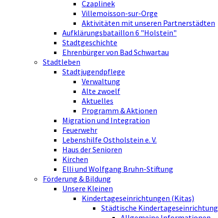
Czaplinek
Villemoisson-sur-Orge
Aktivitäten mit unseren Partnerstädten
Aufklärungsbataillon 6 "Holstein"
Stadtgeschichte
Ehrenbürger von Bad Schwartau
Stadtleben
Stadtjugendpflege
Verwaltung
Alte zwoelf
Aktuelles
Programm & Aktionen
Migration und Integration
Feuerwehr
Lebenshilfe Ostholstein e. V.
Haus der Senioren
Kirchen
Elli und Wolfgang Bruhn-Stiftung
Förderung & Bildung
Unsere Kleinen
Kindertageseinrichtungen (Kitas)
Städtische Kindertageseinrichtung
Allgemeine Informationen