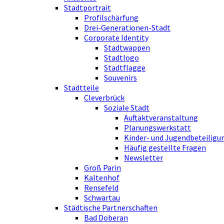
Stadtportrait
Profilschärfung
Drei-Generationen-Stadt
Corporate Identity
Stadtwappen
Stadtlogo
Stadtflagge
Souvenirs
Stadtteile
Cleverbrück
Soziale Stadt
Auftaktveranstaltung
Planungswerkstatt
Kinder- und Jugendbeteiligu
Häufig gestellte Fragen
Newsletter
Groß Parin
Kaltenhof
Rensefeld
Schwartau
Städtische Partnerschaften
Bad Doberan