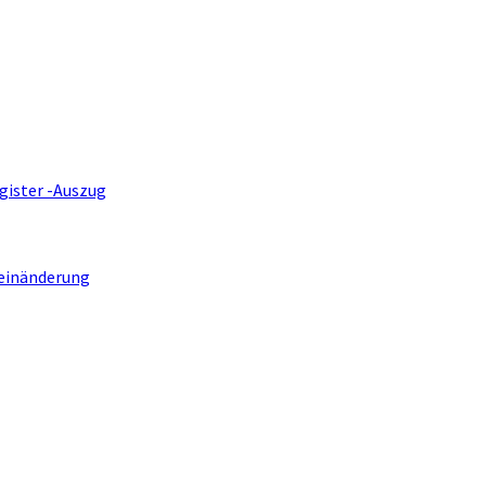
gister -Auszug
einänderung