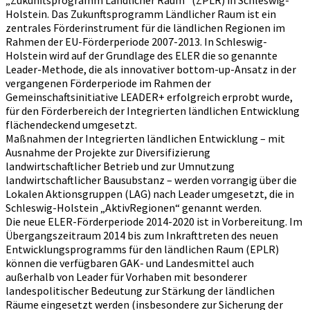
„Zukunftsprogramm Ländlicher Raum“ (ZPLR) in Schleswig-
Holstein. Das Zukunftsprogramm Ländlicher Raum ist ein
zentrales Förderinstrument für die ländlichen Regionen im
Rahmen der EU-Förderperiode 2007-2013. In Schleswig-
Holstein wird auf der Grundlage des ELER die so genannte
Leader-Methode, die als innovativer bottom-up-Ansatz in der
vergangenen Förderperiode im Rahmen der
Gemeinschaftsinitiative LEADER+ erfolgreich erprobt wurde,
für den Förderbereich der Integrierten ländlichen Entwicklung
flächendeckend umgesetzt.
Maßnahmen der Integrierten ländlichen Entwicklung – mit
Ausnahme der Projekte zur Diversifizierung
landwirtschaftlicher Betrieb und zur Umnutzung
landwirtschaftlicher Bausubstanz – werden vorrangig über die
Lokalen Aktionsgruppen (LAG) nach Leader umgesetzt, die in
Schleswig-Holstein „AktivRegionen“ genannt werden.
Die neue ELER-Förderperiode 2014-2020 ist in Vorbereitung. Im
Übergangszeitraum 2014 bis zum Inkrafttreten des neuen
Entwicklungsprogramms für den ländlichen Raum (EPLR)
können die verfügbaren GAK- und Landesmittel auch
außerhalb von Leader für Vorhaben mit besonderer
landespolitischer Bedeutung zur Stärkung der ländlichen
Räume eingesetzt werden (insbesondere zur Sicherung der