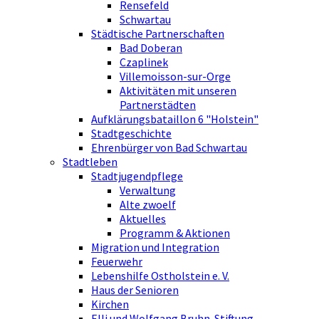
Rensefeld
Schwartau
Städtische Partnerschaften
Bad Doberan
Czaplinek
Villemoisson-sur-Orge
Aktivitäten mit unseren
Partnerstädten
Aufklärungsbataillon 6 "Holstein"
Stadtgeschichte
Ehrenbürger von Bad Schwartau
Stadtleben
Stadtjugendpflege
Verwaltung
Alte zwoelf
Aktuelles
Programm & Aktionen
Migration und Integration
Feuerwehr
Lebenshilfe Ostholstein e. V.
Haus der Senioren
Kirchen
Elli und Wolfgang Bruhn-Stiftung