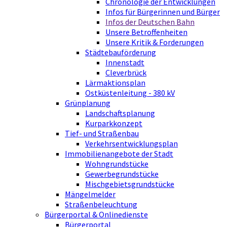
Chronologie der Entwicklungen
Infos für Bürgerinnen und Bürger
Infos der Deutschen Bahn
Unsere Betroffenheiten
Unsere Kritik & Forderungen
Städtebauförderung
Innenstadt
Cleverbrück
Lärmaktionsplan
Ostküstenleitung - 380 kV
Grünplanung
Landschaftsplanung
Kurparkkonzept
Tief- und Straßenbau
Verkehrsentwicklungsplan
Immobilienangebote der Stadt
Wohngrundstücke
Gewerbegrundstücke
Mischgebietsgrundstücke
Mängelmelder
Straßenbeleuchtung
Bürgerportal & Onlinedienste
Bürgerportal