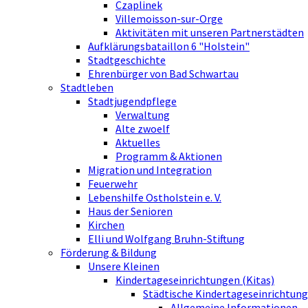
Czaplinek
Villemoisson-sur-Orge
Aktivitäten mit unseren Partnerstädten
Aufklärungsbataillon 6 "Holstein"
Stadtgeschichte
Ehrenbürger von Bad Schwartau
Stadtleben
Stadtjugendpflege
Verwaltung
Alte zwoelf
Aktuelles
Programm & Aktionen
Migration und Integration
Feuerwehr
Lebenshilfe Ostholstein e. V.
Haus der Senioren
Kirchen
Elli und Wolfgang Bruhn-Stiftung
Förderung & Bildung
Unsere Kleinen
Kindertageseinrichtungen (Kitas)
Städtische Kindertageseinrichtung
Allgemeine Informationen