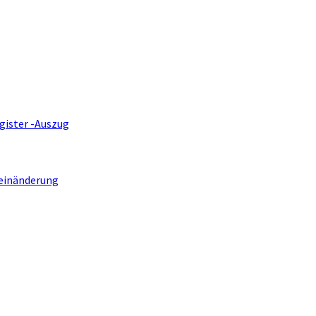
gister -Auszug
einänderung