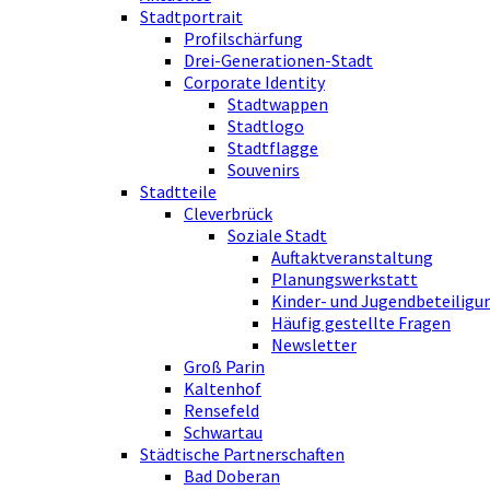
Stadtportrait
Profilschärfung
Drei-Generationen-Stadt
Corporate Identity
Stadtwappen
Stadtlogo
Stadtflagge
Souvenirs
Stadtteile
Cleverbrück
Soziale Stadt
Auftaktveranstaltung
Planungswerkstatt
Kinder- und Jugendbeteiligu
Häufig gestellte Fragen
Newsletter
Groß Parin
Kaltenhof
Rensefeld
Schwartau
Städtische Partnerschaften
Bad Doberan