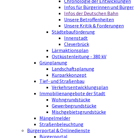
Chronologie der Entwicklungen
Infos für Bürgerinnen und Bürger
Infos der Deutschen Bahn
Unsere Betroffenheiten
Unsere Kritik & Forderungen
Städtebauförderung
Innenstadt
Cleverbrück
Lärmaktionsplan
Ostküstenleitung - 380 kV
Grünplanung
Landschaftsplanung
Kurparkkonzept
Tief- und Straßenbau
Verkehrsentwicklungsplan
Immobilienangebote der Stadt
Wohngrundstücke
Gewerbegrundstücke
Mischgebietsgrundstücke
Mängelmelder
Straßenbeleuchtung
Bürgerportal & Onlinedienste
Bürgerportal