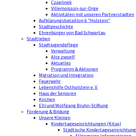
Czaplinek
Villemoisson-sur-Orge
Aktivitäten mit unseren Partnerstädten
Aufklärungsbataillon 6 "Holstein"
Stadtgeschichte
Ehrenbürger von Bad Schwartau
Stadtleben
Stadtjugendpflege
Verwaltung
Alte zwoelf
Aktuelles
Programm & Aktionen
Migration und Integration
Feuerwehr
Lebenshilfe Ostholstein e. V.
Haus der Senioren
Kirchen
Elli und Wolfgang Bruhn-Stiftung
Förderung & Bildung
Unsere Kleinen
Kindertageseinrichtungen (Kitas)
Städtische Kindertageseinrichtung
Allgemeine Informationen