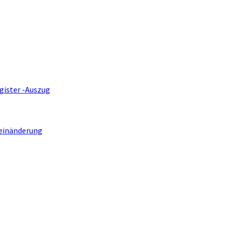
gister -Auszug
einänderung