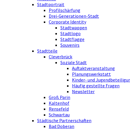
Stadtportrait
Profilschärfung
Drei-Generationen-Stadt
Corporate Identity
Stadtwappen
Stadtlogo
Stadtflagge
Souvenirs
Stadtteile
Cleverbrück
Soziale Stadt
Auftaktveranstaltung
Planungswerkstatt
Kinder- und Jugendbeteiligu
Häufig gestellte Fragen
Newsletter
Groß Parin
Kaltenhof
Rensefeld
Schwartau
Städtische Partnerschaften
Bad Doberan