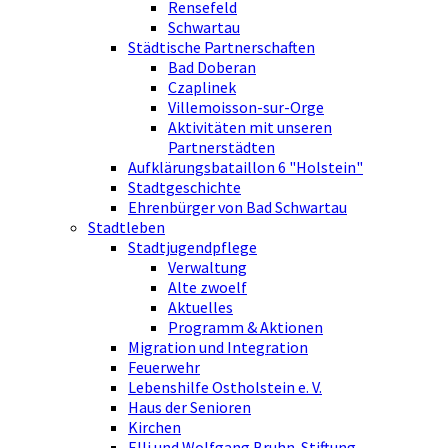
Rensefeld
Schwartau
Städtische Partnerschaften
Bad Doberan
Czaplinek
Villemoisson-sur-Orge
Aktivitäten mit unseren
Partnerstädten
Aufklärungsbataillon 6 "Holstein"
Stadtgeschichte
Ehrenbürger von Bad Schwartau
Stadtleben
Stadtjugendpflege
Verwaltung
Alte zwoelf
Aktuelles
Programm & Aktionen
Migration und Integration
Feuerwehr
Lebenshilfe Ostholstein e. V.
Haus der Senioren
Kirchen
Elli und Wolfgang Bruhn-Stiftung