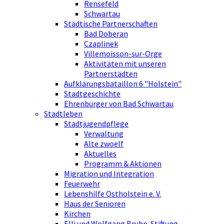
Rensefeld
Schwartau
Städtische Partnerschaften
Bad Doberan
Czaplinek
Villemoisson-sur-Orge
Aktivitäten mit unseren
Partnerstädten
Aufklärungsbataillon 6 "Holstein"
Stadtgeschichte
Ehrenbürger von Bad Schwartau
Stadtleben
Stadtjugendpflege
Verwaltung
Alte zwoelf
Aktuelles
Programm & Aktionen
Migration und Integration
Feuerwehr
Lebenshilfe Ostholstein e. V.
Haus der Senioren
Kirchen
Elli und Wolfgang Bruhn-Stiftung