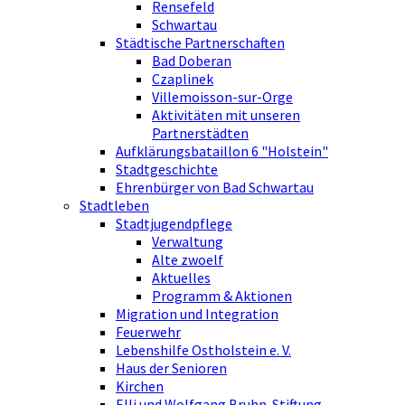
Rensefeld
Schwartau
Städtische Partnerschaften
Bad Doberan
Czaplinek
Villemoisson-sur-Orge
Aktivitäten mit unseren
Partnerstädten
Aufklärungsbataillon 6 "Holstein"
Stadtgeschichte
Ehrenbürger von Bad Schwartau
Stadtleben
Stadtjugendpflege
Verwaltung
Alte zwoelf
Aktuelles
Programm & Aktionen
Migration und Integration
Feuerwehr
Lebenshilfe Ostholstein e. V.
Haus der Senioren
Kirchen
Elli und Wolfgang Bruhn-Stiftung