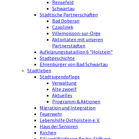
Rensefeld
Schwartau
Städtische Partnerschaften
Bad Doberan
Czaplinek
Villemoisson-sur-Orge
Aktivitäten mit unseren
Partnerstädten
Aufklärungsbataillon 6 "Holstein"
Stadtgeschichte
Ehrenbürger von Bad Schwartau
Stadtleben
Stadtjugendpflege
Verwaltung
Alte zwoelf
Aktuelles
Programm & Aktionen
Migration und Integration
Feuerwehr
Lebenshilfe Ostholstein e. V.
Haus der Senioren
Kirchen
Elli und Wolfgang Bruhn-Stiftung