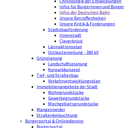
Chronologie der Entwicklungen
Infos für Bürgerinnen und Bürger
Infos der Deutschen Bahn
Unsere Betroffenheiten
Unsere Kritik & Forderungen
Städtebauförderung
Innenstadt
Cleverbrück
Lärmaktionsplan
Ostküstenleitung - 380 kV
Grünplanung
Landschaftsplanung
Kurparkkonzept
Tief- und Straßenbau
Verkehrsentwicklungsplan
Immobilienangebote der Stadt
Wohngrundstücke
Gewerbegrundstücke
Mischgebietsgrundstücke
Mängelmelder
Straßenbeleuchtung
Bürgerportal & Onlinedienste
Bürgerportal