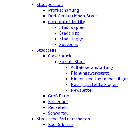
Stadtportrait
Profilschärfung
Drei-Generationen-Stadt
Corporate Identity
Stadtwappen
Stadtlogo
Stadtflagge
Souvenirs
Stadtteile
Cleverbrück
Soziale Stadt
Auftaktveranstaltung
Planungswerkstatt
Kinder- und Jugendbeteiligu
Häufig gestellte Fragen
Newsletter
Groß Parin
Kaltenhof
Rensefeld
Schwartau
Städtische Partnerschaften
Bad Doberan