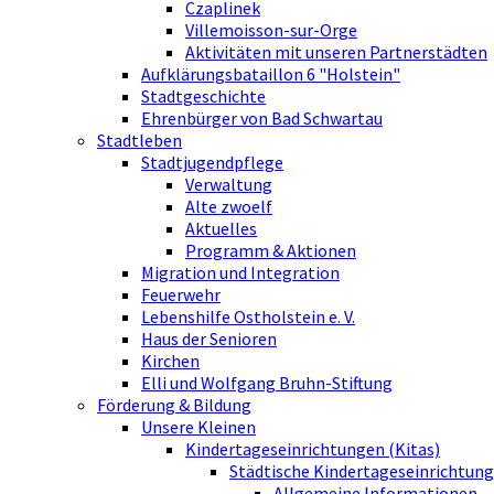
Czaplinek
Villemoisson-sur-Orge
Aktivitäten mit unseren Partnerstädten
Aufklärungsbataillon 6 "Holstein"
Stadtgeschichte
Ehrenbürger von Bad Schwartau
Stadtleben
Stadtjugendpflege
Verwaltung
Alte zwoelf
Aktuelles
Programm & Aktionen
Migration und Integration
Feuerwehr
Lebenshilfe Ostholstein e. V.
Haus der Senioren
Kirchen
Elli und Wolfgang Bruhn-Stiftung
Förderung & Bildung
Unsere Kleinen
Kindertageseinrichtungen (Kitas)
Städtische Kindertageseinrichtung
Allgemeine Informationen