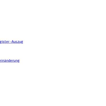
gister -Auszug
einänderung