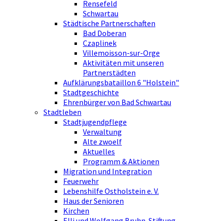
Rensefeld
Schwartau
Städtische Partnerschaften
Bad Doberan
Czaplinek
Villemoisson-sur-Orge
Aktivitäten mit unseren
Partnerstädten
Aufklärungsbataillon 6 "Holstein"
Stadtgeschichte
Ehrenbürger von Bad Schwartau
Stadtleben
Stadtjugendpflege
Verwaltung
Alte zwoelf
Aktuelles
Programm & Aktionen
Migration und Integration
Feuerwehr
Lebenshilfe Ostholstein e. V.
Haus der Senioren
Kirchen
Elli und Wolfgang Bruhn-Stiftung